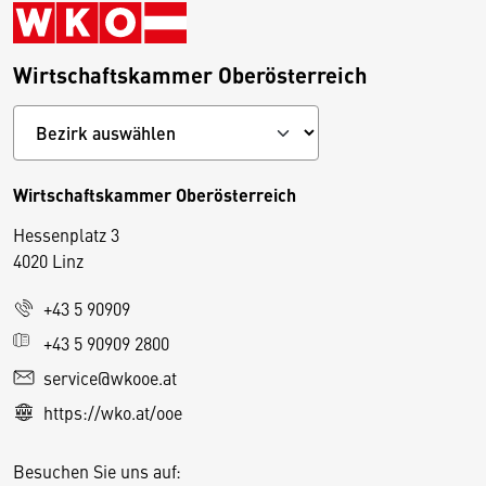
Wirtschaftskammer Oberösterreich
Wirtschaftskammer Oberösterreich
Hessenplatz 3
4020 Linz
+43 5 90909
D
+43 5 90909 2800
i
service@wkooe.at
e
https://wko.at/ooe
s
e
Besuchen Sie uns auf:
S