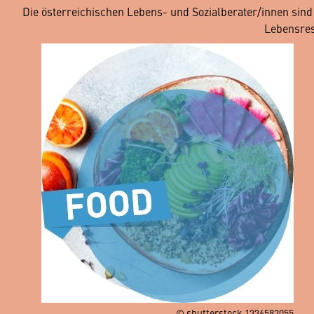
Die österreichischen Lebens- und Sozialberater/innen sin
Lebensres
© shutterstock 1336582055