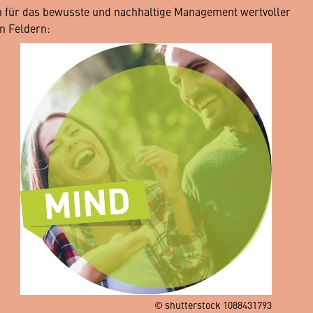
en für das bewusste und nachhaltige Management wertvoller
n Feldern:
© shutterstock 1088431793