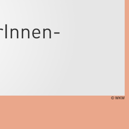
© WKW