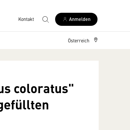
Kontakt
Anmelden
Österreich
us coloratus"
gefüllten