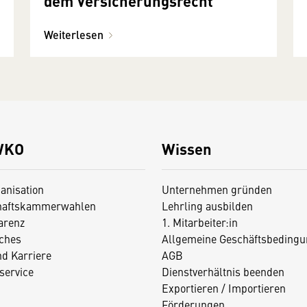
dem Versicherungsrecht
Weiterlesen
WKO
Wissen
anisation
Unternehmen gründen
haftskammerwahlen
Lehrling ausbilden
arenz
1. Mitarbeiter:in
iches
Allgemeine Geschäftsbedingu
nd Karriere
AGB
service
Dienstverhältnis beenden
Exportieren / Importieren
Förderungen