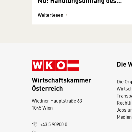
NÖ: Handlungsumfang des
Versicherungsmaklers vs.
Weiterlesen
"Winkelschreiberei"
Die 
Wirtschaftskammer
Die Org
Österreich
Wirtsc
D
Transp
Wiedner Hauptstraße 63
i
Rechtl
1045 Wien
Jobs u
e
Medien
s
+43 5 90900 0
e