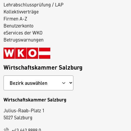
Lehrabschlussprüfung / LAP
Kollektivverträge
Firmen A-Z
Benutzerkonto
eServices der WKO
Betrugswarnungen
Wirtschaftskammer Salzburg
Wirtschaftskammer Salzburg
Julius-Raab-Platz 1
5027 Salzburg
D
+43 662 8888 0