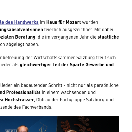
ele des Handwerks
im
Haus für Mozart
wurden
ungsabsolvent:innen
feierlich ausgezeichnet. Mit dabei
zialen Beratung
, die im vergangenen Jahr die
staatliche
ich abgelegt haben.
betreuung der Wirtschaftskammer Salzburg freut sich
ieder als
gleichwertiger Teil der Sparte Gewerbe und
glieder ein bedeutender Schritt - nicht nur als persönliche
und Professionalität
in einem wachsenden und
va Hochstrasser
, Obfrau der Fachgruppe Salzburg und
itzende des Fachverbands.