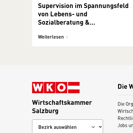
Supervision im Spannungsfeld
von Lebens- und
Sozialberatung &
Unternehmensberatung: Was
Weiterlesen
gilt?
Die 
Wirtschaftskammer
Die Org
Salzburg
Wirtsc
Rechtl
Jobs u