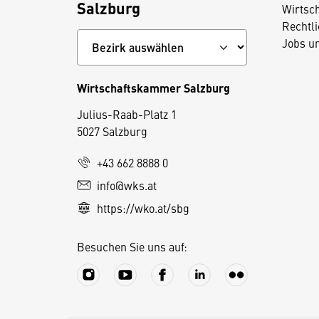
Salzburg
Wirtsc
Rechtl
Jobs u
Wirtschaftskammer Salzburg
Julius-Raab-Platz 1
5027 Salzburg
D
i
+43 662 8888 0
e
info@wks.at
s
https://wko.at/sbg
e
S
Besuchen Sie uns auf:
e
it
e
v