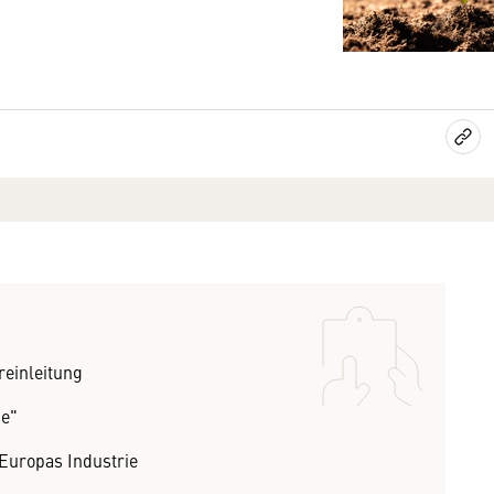
einleitung
ie"
 Europas Industrie