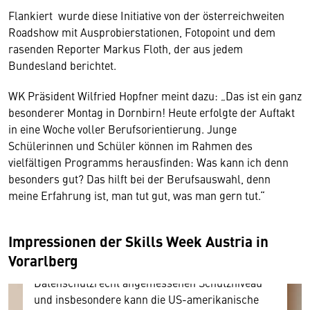
Flankiert wurde diese Initiative von der österreichweiten
Roadshow mit Ausprobierstationen, Fotopoint und dem
rasenden Reporter Markus Floth, der aus jedem
Bundesland berichtet.
WK Präsident Wilfried Hopfner meint dazu: „Das ist ein ganz
besonderer Montag in Dornbirn! Heute erfolgte der Auftakt
in eine Woche voller Berufsorientierung. Junge
Wir benötigen Ihre Zustimmung
Schülerinnen und Schüler können im Rahmen des
vielfältigen Programms herausfinden: Was kann ich denn
Hier würden wir Ihnen gerne einen externen
besonders gut? Das hilft bei der Berufsauswahl, denn
Inhalt anzeigen. Dafür benötigen wir allerdings
meine Erfahrung ist, man tut gut, was man gern tut.“
Ihre Zustimmung, da Ihr Browser
personenbezogene technische Daten zu Geräten
und Nutzerverhalten mitunter mit US-
Impressionen der Skills Week Austria in
amerikanischen Anbietern austauscht.
Vorarlberg
Diese Daten unterliegen keinem dem EU-
Datenschutzrecht angemessenen Schutzniveau
und insbesondere kann die US-amerikanische