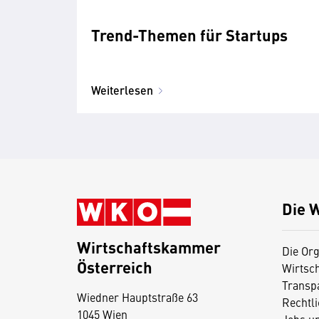
Trend-Themen für Startups
Weiterlesen
Die 
Wirtschaftskammer
Die Org
Österreich
Wirtsc
D
Transp
Wiedner Hauptstraße 63
i
Rechtl
1045 Wien