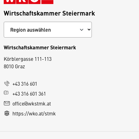
Wirtschaftskammer Steiermark
Wirtschaftskammer Steiermark
Körblergasse 111-113
D
8010 Graz
i
e
+43 316 601
s
e
+43 316 601 361
S
office@wkstmk.at
e
https://wko.at/stmk
it
e
v