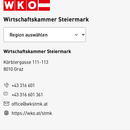
Wirtschaftskammer Steiermark
Wirtschaftskammer Steiermark
Körblergasse 111-113
D
8010 Graz
i
e
+43 316 601
s
e
+43 316 601 361
S
office@wkstmk.at
e
https://wko.at/stmk
it
e