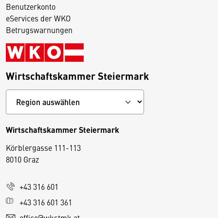
Benutzerkonto
eServices der WKO
Betrugswarnungen
Wirtschaftskammer Steiermark
Wirtschaftskammer Steiermark
Körblergasse 111-113
D
8010 Graz
i
e
+43 316 601
s
e
+43 316 601 361
S
office@wkstmk.at