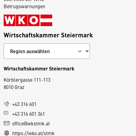
Betrugswarnungen
Wirtschaftskammer Steiermark
Wirtschaftskammer Steiermark
Körblergasse 111-113
D
8010 Graz
i
e
+43 316 601
s
e
+43 316 601 361
S
office@wkstmk.at
e
https://wko.at/stmk