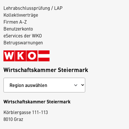
Lehrabschlussprüfung / LAP
Kollektivverträge
Firmen A-Z
Benutzerkonto
eServices der WKO
Betrugswarnungen
Wirtschaftskammer Steiermark
Wirtschaftskammer Steiermark
Körblergasse 111-113
D
8010 Graz
i
e