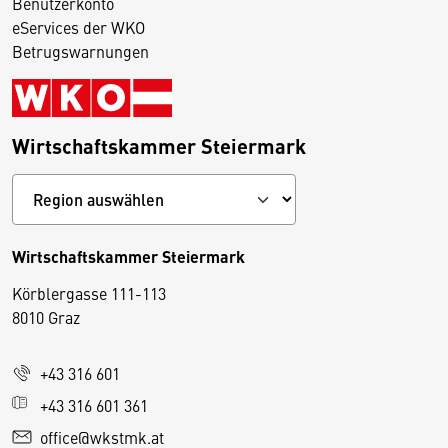
Benutzerkonto
eServices der WKO
Betrugswarnungen
Wirtschaftskammer Steiermark
Wirtschaftskammer Steiermark
Körblergasse 111-113
D
8010 Graz
i
e
+43 316 601
s
e
+43 316 601 361
S
office@wkstmk.at