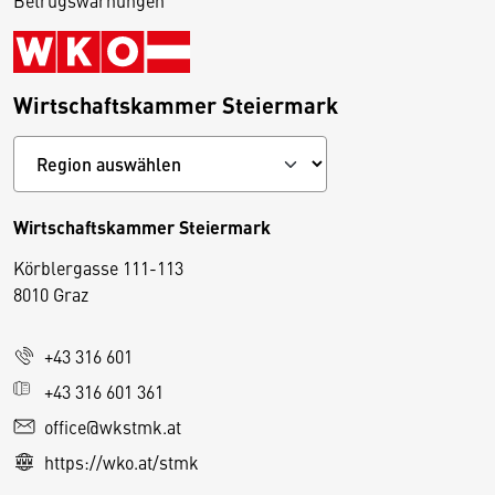
Wirtschaftskammer Steiermark
Wirtschaftskammer Steiermark
Körblergasse 111-113
D
8010 Graz
i
e
+43 316 601
s
e
+43 316 601 361
S
office@wkstmk.at
e
https://wko.at/stmk
it