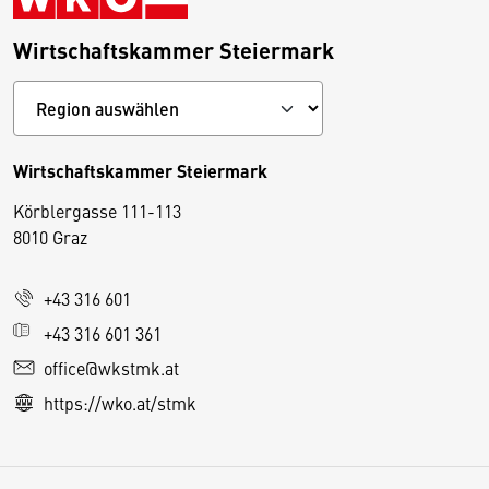
Wirtschaftskammer Steiermark
Wirtschaftskammer Steiermark
Körblergasse 111-113
D
8010 Graz
i
e
+43 316 601
s
e
+43 316 601 361
S
office@wkstmk.at
e
https://wko.at/stmk
it
e
v