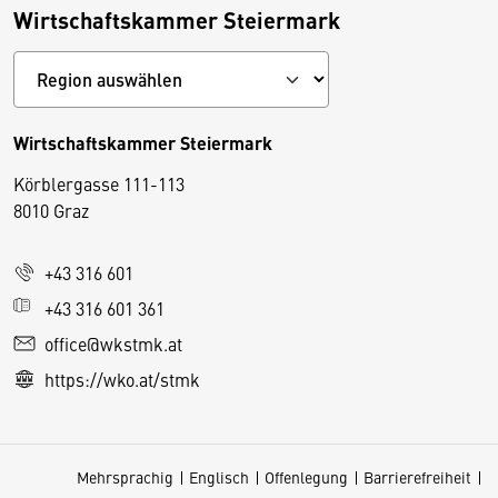
Wirtschaftskammer Steiermark
Wirtschaftskammer Steiermark
Körblergasse 111-113
D
8010 Graz
i
e
+43 316 601
s
e
+43 316 601 361
S
office@wkstmk.at
e
https://wko.at/stmk
it
e
v
Mehrsprachig
Englisch
Offenlegung
Barrierefreiheit
e