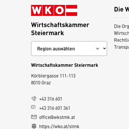
Die 
Wirtschaftskammer
Die Org
Steiermark
Wirtsc
Rechtl
Transp
Wirtschaftskammer Steiermark
D
Körblergasse 111-113
i
8010 Graz
e
s
+43 316 601
e
+43 316 601 361
S
e
office@wkstmk.at
it
https://wko.at/stmk