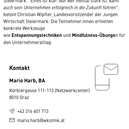
Steiermark. "
Eines ist klar: Nur wer mental stark ist, kann
auch sein Unternehmen erfolgreich in die Zukunft führen
",
betont Christian Wipfler, Landesvorsitzender der Jungen
Wirtschaft Steiermark. Die Teilnehmer:innen erhielten
konkrete Werkzeuge
wie
Entspannungstechniken
und
Mindfulness-Übunge
n für
den Unternehmeralltag.
Kontakt
Mario Harb, BA
Körblergasse 111-113 (Netzwerkcenter)
8010 Graz
+43 316 601 713
mario.harb@wkstmk.at