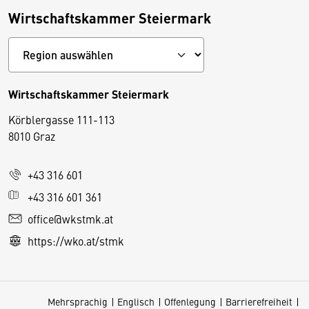
Wirtschaftskammer Steiermark
Wirtschaftskammer Steiermark
Körblergasse 111-113
D
8010 Graz
i
e
+43 316 601
s
e
+43 316 601 361
S
office@wkstmk.at
e
https://wko.at/stmk
it
e
v
Mehrsprachig
Englisch
Offenlegung
Barrierefreiheit
e