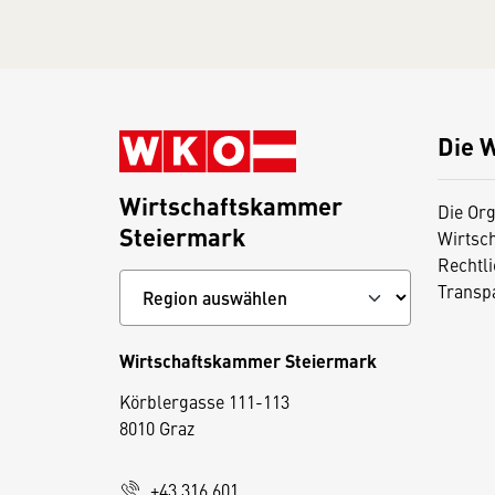
Die 
Wirtschaftskammer
Die Org
Steiermark
Wirtsc
Rechtl
Transp
Wirtschaftskammer Steiermark
D
Körblergasse 111-113
i
8010 Graz
e
s
+43 316 601