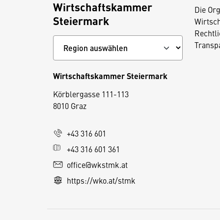
Wirtschaftskammer
Die Org
Steiermark
Wirtsc
Rechtl
Transp
Wirtschaftskammer Steiermark
D
Körblergasse 111-113
i
8010 Graz
e
s
+43 316 601
e
+43 316 601 361
S
e
office@wkstmk.at
it
https://wko.at/stmk
e
v
e