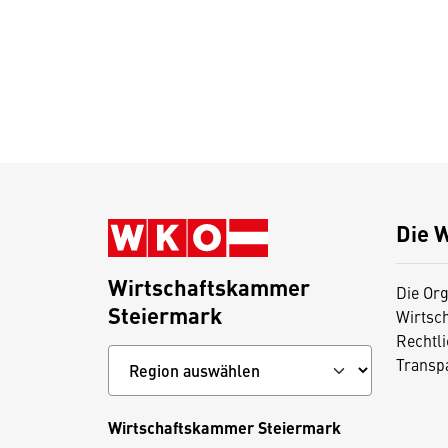
Die 
Wirtschaftskammer
Die Org
Steiermark
Wirtsc
Rechtl
Transp
Wirtschaftskammer Steiermark
D