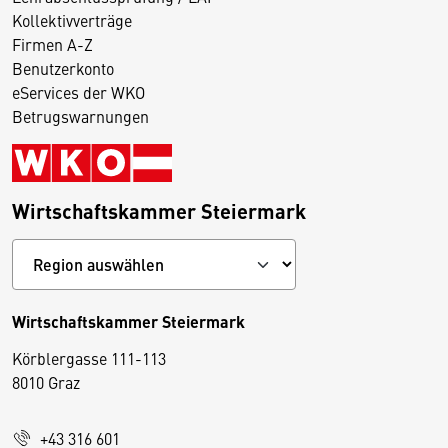
Kollektivverträge
Firmen A-Z
Benutzerkonto
eServices der WKO
Betrugswarnungen
Wirtschaftskammer Steiermark
Wirtschaftskammer Steiermark
Körblergasse 111-113
D
8010 Graz
i
e
+43 316 601
s