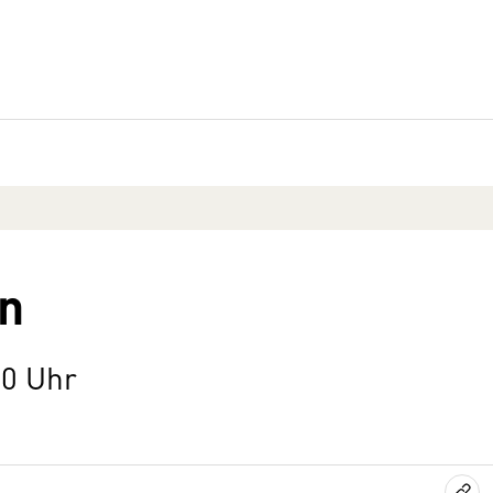
n
00 Uhr