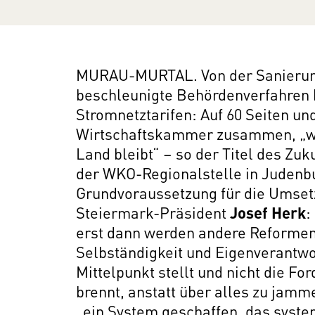
MURAU-MURTAL. Von der Sanierun
beschleunigte Behördenverfahren b
Stromnetztarifen: Auf 60 Seiten und
Wirtschaftskammer zusammen, „wi
Land bleibt“ – so der Titel des Z
der WKO-Regionalstelle in Judenbu
Grundvoraussetzung für die Umse
Steiermark-Präsident
Josef Herk
:
erst dann werden andere Reformen 
Selbständigkeit und Eigenverantwor
Mittelpunkt stellt und nicht die Fo
brennt, anstatt über alles zu jamme
„ein System geschaffen, das system