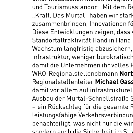
und Tourismusstandort. Mit dem Re
„Kraft. Das Murtal“ haben wir sta
zusammenbringen, Innovationen för
Diese Entwicklungen zeigen, dass w
Standortattraktivität Hand in Han
Wachstum langfristig abzusichern, 
Infrastruktur, weniger bürokratisc
damit die Unternehmen ihr volles P
WKO-Regionalstellenobmann
Norb
Regionalstellenleiter
Michael Gas
damit vor allem auf infrastrukture
Ausbau der Murtal-Schnellstraße S
– ein Rückschlag für die gesamte
leistungsfähige Verkehrsverbindung
benachteiligt, was nicht nur die w
sondern auch die Sicherheit im Str