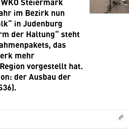
r WKO Steiermark
ahr im Bezirk nun
alk“ in Judenburg
orm der Haltung“ steht
nahmenpakets, das
Herk mehr
egion vorgestellt hat.
ion: der Ausbau der
S36).