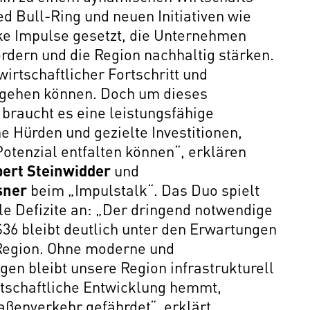
d Bull-Ring und neuen Initiativen wie
rke Impulse gesetzt, die Unternehmen
dern und die Region nachhaltig stärken.
irtschaftlicher Fortschritt und
d gehen können. Doch um dieses
braucht es eine leistungsfähige
he Hürden und gezielte Investitionen,
otenzial entfalten können“, erklären
ert Steinwidder
und
sner
beim „Impulstalk“. Das Duo spielt
lle Defizite an: „Der dringend notwendige
36 bleibt deutlich unter den Erwartungen
 Region. Ohne moderne und
en bleibt unsere Region infrastrukturell
irtschaftliche Entwicklung hemmt,
aßenverkehr gefährdet“, erklärt