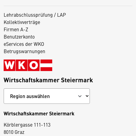
Lehrabschlussprüfung / LAP
Kollektivverträge
Firmen A-Z
Benutzerkonto
eServices der WKO
Betrugswarnungen
Wirtschaftskammer Steiermark
Wirtschaftskammer Steiermark
Körblergasse 111-113
D
8010 Graz
i