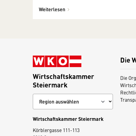
Weiterlesen
Die 
Wirtschaftskammer
Die Org
Steiermark
Wirtsc
Rechtl
Transp
Wirtschaftskammer Steiermark
D
Körblergasse 111-113
i