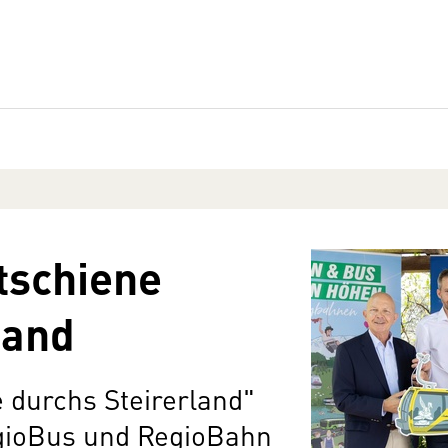
itschiene
land
e durchs Steirerland"
egioBus und RegioBahn