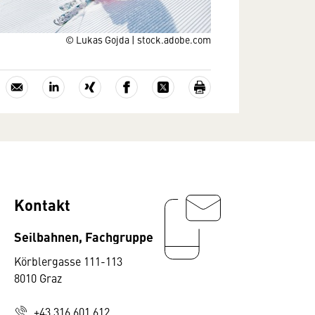
© Lukas Gojda | stock.adobe.com
Kontakt
Seilbahnen, Fachgruppe
Körblergasse 111-113
8010 Graz
+43 316 601 612