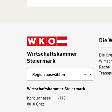
Die 
Wirtschaftskammer
Die Org
Steiermark
Wirtsc
Rechtl
Transp
Wirtschaftskammer Steiermark
D
Körblergasse 111-113
i
8010 Graz
e