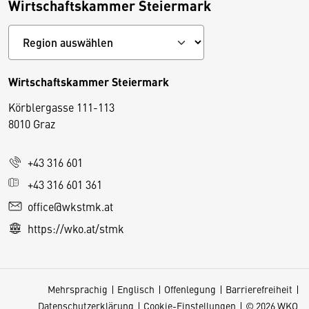
Wirtschaftskammer Steiermark
Wirtschaftskammer Steiermark
Körblergasse 111-113
D
8010 Graz
i
e
+43 316 601
s
e
+43 316 601 361
S
office@wkstmk.at
e
https://wko.at/stmk
it
e
v
Mehrsprachig
Englisch
Offenlegung
Barrierefreiheit
e
Datenschutzerklärung
Cookie-Einstellungen
© 2026 WKO