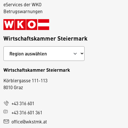
eServices der WKO
Betrugswarnungen
Wirtschaftskammer Steiermark
Wirtschaftskammer Steiermark
Körblergasse 111-113
D
8010 Graz
i
e
+43 316 601
s
e
+43 316 601 361
S
office@wkstmk.at
e