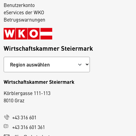
Benutzerkonto
eServices der WKO
Betrugswarnungen
Wirtschaftskammer Steiermark
Wirtschaftskammer Steiermark
Körblergasse 111-113
D
8010 Graz
i
e
+43 316 601
s
e
+43 316 601 361
S