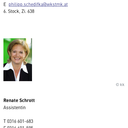
E
philipp.schedifka@wkstmk.at
6. Stock, Zi. 638
© kk
Renate Schrott
Assistentin
T
0316 601-683
F
0316 601-595