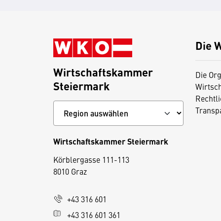
Die 
Wirtschaftskammer
Die Org
Steiermark
Wirtsc
Rechtl
Transp
Wirtschaftskammer Steiermark
D
Körblergasse 111-113
i
8010 Graz
e
s
+43 316 601
e
+43 316 601 361
S