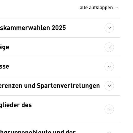
alle aufklappen
tskammerwahlen 2025
äge
sse
erenzen und Spartenvertretungen
glieder des
chgruppenobleute und der