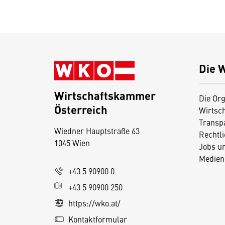
Die 
Wirtschaftskammer
Die Org
Österreich
Wirtsc
D
Transp
Wiedner Hauptstraße 63
i
Rechtl
1045 Wien
Jobs u
e
Medien
s
+43 5 90900 0
e
+43 5 90900 250
S
e
https://wko.at/
it
Kontaktformular