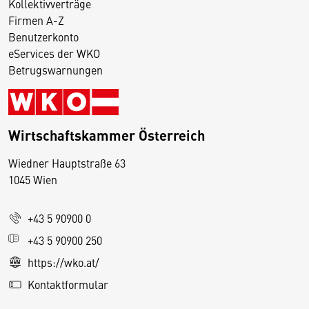
Kollektivverträge
Firmen A-Z
Benutzerkonto
eServices der WKO
Betrugswarnungen
Wirtschaftskammer Österreich
Wiedner Hauptstraße 63
D
1045 Wien
i
e
+43 5 90900 0
s
e
+43 5 90900 250
S
https://wko.at/
e
Kontaktformular
it