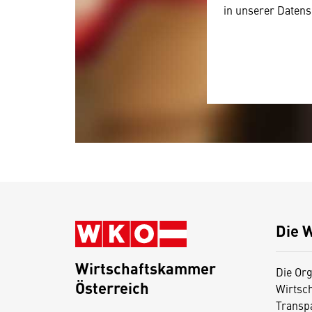
in unserer Datens
Die 
Wirtschaftskammer
Die Org
Österreich
Wirtsc
D
Transp