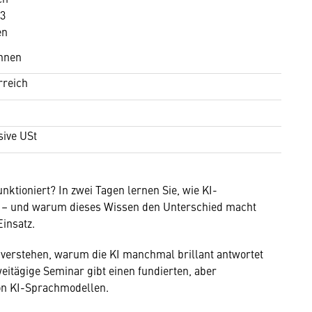
63
en
hnen
rreich
sive USt
nktioniert? In zwei Tagen lernen Sie, wie KI-
n – und warum dieses Wissen den Unterschied macht
insatz.
 verstehen, warum die KI manchmal brillant antwortet
eitägige Seminar gibt einen fundierten, aber
von KI-Sprachmodellen.