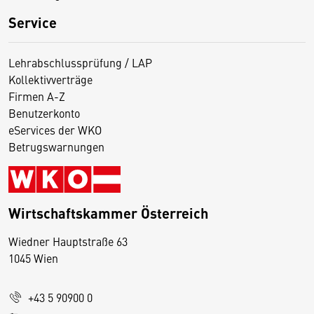
Service
Lehrabschlussprüfung / LAP
Kollektivverträge
Firmen A-Z
Benutzerkonto
eServices der WKO
Betrugswarnungen
Wirtschaftskammer Österreich
Wiedner Hauptstraße 63
D
1045 Wien
i
e
+43 5 90900 0
s