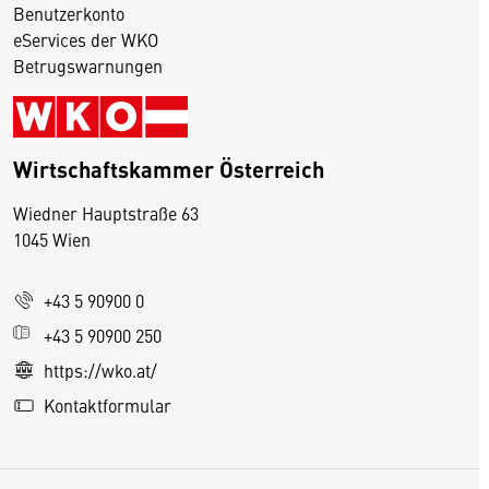
Benutzerkonto
eServices der WKO
Betrugswarnungen
Wirtschaftskammer Österreich
Wiedner Hauptstraße 63
D
1045 Wien
i
e
+43 5 90900 0
s
e
+43 5 90900 250
S
https://wko.at/
e
Kontaktformular
it
e
v