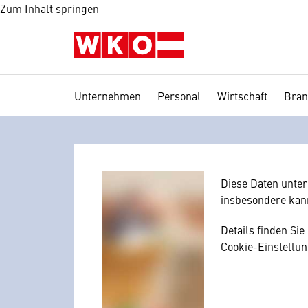
Zum Inhalt springen
Unternehmen
Personal
Wirtschaft
Bran
Wir benötig
Hier würden wir I
Zustimmung, da I
mitunter mit US-
Diese Daten unte
insbesondere kan
Details finden Si
Cookie-Einstellun