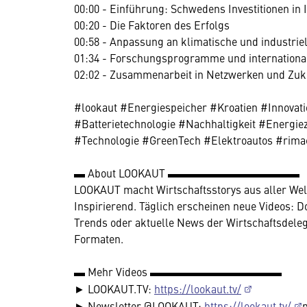
00:00 - Einführung: Schwedens Investitionen in 
00:20 - Die Faktoren des Erfolgs
00:58 - Anpassung an klimatische und industri
01:34 - Forschungsprogramme und internationa
02:02 - Zusammenarbeit in Netzwerken und Zuk
#lookaut #Energiespeicher #Kroatien #Innova
#Batterietechnologie #Nachhaltigkeit #Energi
#Technologie #GreenTech #Elektroautos #rima
▬ About LOOKAUT ▬▬▬▬▬▬▬▬▬▬▬▬
LOOKAUT macht Wirtschaftsstorys aus aller Welt 
Inspirierend. Täglich erscheinen neue Videos: 
Trends oder aktuelle News der Wirtschaftsdelegi
Formaten.
▬ Mehr Videos ▬▬▬▬▬▬▬▬▬▬▬▬
► LOOKAUT.TV:
https://lookaut.tv/
► Newsletter @LOOKAUT:
https://lookaut.tv/