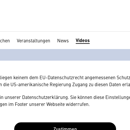
Videos
chen
Veranstaltungen
News
en Ihre Zustimmung
hnen gerne einen externen Inhalt anzeigen. Dafür benötigen wir 
hr Browser personenbezogene technische Daten zu Geräten und
amerikanischen Anbietern austauscht.
rliegen keinem dem EU-Datenschutzrecht angemessenen Schutz
n die US-amerikanische Regierung Zugang zu diesen Daten erl
e in unserer Datenschutzerklärung. Sie können diese Einstellunge
gen im Footer unserer Webseite widerrufen.
Zustimmen