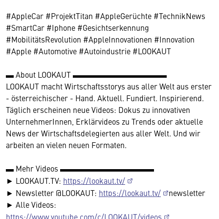
#AppleCar #ProjektTitan #AppleGerüchte #TechnikNews
#SmartCar #Iphone #Gesichtserkennung
#MobilitätsRevolution #AppleInnovationen #Innovation
#Apple #Automotive #Autoindustrie #LOOKAUT
▬ About LOOKAUT ▬▬▬▬▬▬▬▬▬▬▬▬
LOOKAUT macht Wirtschaftsstorys aus aller Welt aus erster
- österreichischer - Hand. Aktuell. Fundiert. Inspirierend.
Täglich erscheinen neue Videos: Dokus zu innovativen
UnternehmerInnen, Erklärvideos zu Trends oder aktuelle
News der Wirtschaftsdelegierten aus aller Welt. Und wir
arbeiten an vielen neuen Formaten.
▬ Mehr Videos ▬▬▬▬▬▬▬▬▬▬▬▬
► LOOKAUT.TV:
https://lookaut.tv/
► Newsletter @LOOKAUT:
https://lookaut.tv/
newsletter
► Alle Videos:
https://www.youtube.com/c/LOOKAUT/videos