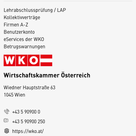
Lehrabschlussprüfung / LAP
Kollektivverträge
Firmen A-Z
Benutzerkonto
eServices der WKO
Betrugswarnungen
Wirtschaftskammer Österreich
Wiedner Hauptstraße 63
D
1045 Wien
i
e
+43 5 90900 0
s
e
+43 5 90900 250
S
https://wko.at/