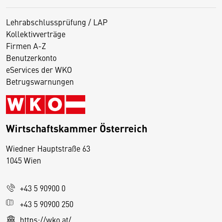
Lehrabschlussprüfung / LAP
Kollektivverträge
Firmen A-Z
Benutzerkonto
eServices der WKO
Betrugswarnungen
Wirtschaftskammer Österreich
Wiedner Hauptstraße 63
D
1045 Wien
i
e
+43 5 90900 0
s
e
+43 5 90900 250
S
https://wko.at/