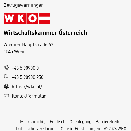
Betrugswarnungen
Wirtschaftskammer Österreich
Wiedner Hauptstraße 63
D
1045 Wien
i
e
+43 5 90900 0
s
e
+43 5 90900 250
S
https://wko.at/
e
Kontaktformular
it
e
v
Mehrsprachig
Englisch
Offenlegung
Barrierefreiheit
e
Datenschutzerklärung
Cookie-Einstellungen
© 2026 WKO