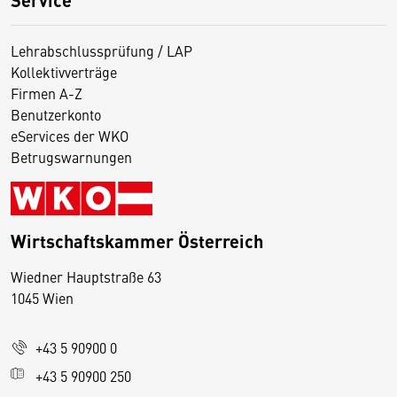
Lehrabschlussprüfung / LAP
Kollektivverträge
Firmen A-Z
Benutzerkonto
eServices der WKO
Betrugswarnungen
Wirtschaftskammer Österreich
Wiedner Hauptstraße 63
D
1045 Wien
i
e
+43 5 90900 0
s
e
+43 5 90900 250