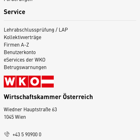
Service
Lehrabschlussprüfung / LAP
Kollektivverträge
Firmen A-Z
Benutzerkonto
eServices der WKO
Betrugswarnungen
Wirtschaftskammer Österreich
Wiedner Hauptstraße 63
D
1045 Wien
i
e
+43 5 90900 0
s