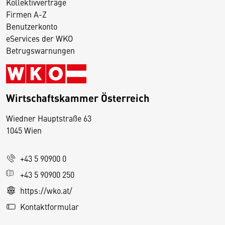
Kollektivverträge
Firmen A-Z
Benutzerkonto
eServices der WKO
Betrugswarnungen
Wirtschaftskammer Österreich
Wiedner Hauptstraße 63
D
1045 Wien
i
e
+43 5 90900 0
s
e
+43 5 90900 250
S
https://wko.at/
e
Kontaktformular
it