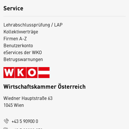
Service
Lehrabschlussprüfung / LAP
Kollektivverträge
Firmen A-Z
Benutzerkonto
eServices der WKO
Betrugswarnungen
Wirtschaftskammer Österreich
Wiedner Hauptstraße 63
D
1045 Wien
i
e
+43 5 90900 0
s